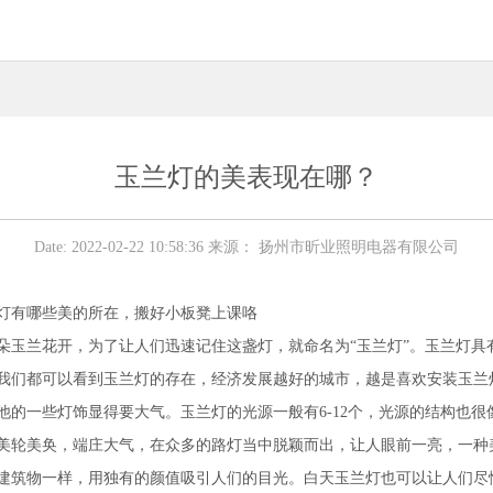
玉兰灯的美表现在哪？
Date: 2022-02-22 10:58:36 来源： 扬州市昕业照明电器有限公司
灯有哪些美的所在，搬好小板凳上课咯
朵玉兰花开，为了让人们迅速记住这盏灯，就命名为“玉兰灯”。玉兰灯具
我们都可以看到玉兰灯的存在，经济发展越好的城市，越是喜欢安装玉兰
他的一些灯饰显得要大气。玉兰灯的光源一般有6-12个，光源的结构也
美轮美奂，端庄大气，在众多的路灯当中脱颖而出，让人眼前一亮，一种
建筑物一样，用独有的颜值吸引人们的目光。白天玉兰灯也可以让人们尽