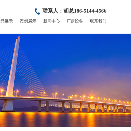
联系人：胡总186-5144-4566
产品展示
案例展示
新闻中心
厂房设备
联系我们